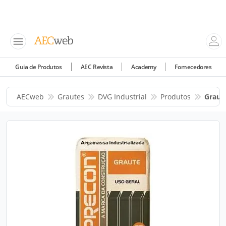
Guia de Produtos
AEC Revista
Academy
Fornecedores
AECweb
Grautes
DVG Industrial
Produtos
Graut