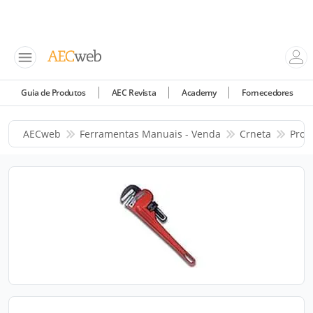
Guia de Produtos
AEC Revista
Academy
Fornecedores
AECweb
Ferramentas Manuais - Venda
Crneta
Prod