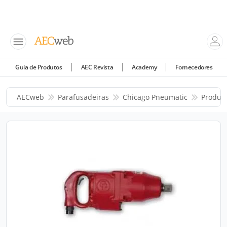
Guia de Produtos
AEC Revista
Academy
Fornecedores
AECweb
Parafusadeiras
Chicago Pneumatic
Produt