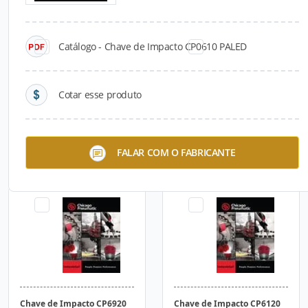
Catálogo - Chave de Impacto CP0610 PALED
Cotar esse produto
Chave de Impacto CP0610
Chave de Impacto CP6110
FALAR COM O FABRICANTE
PALED
PASED
Chave de Impacto CP6920
Chave de Impacto CP6120