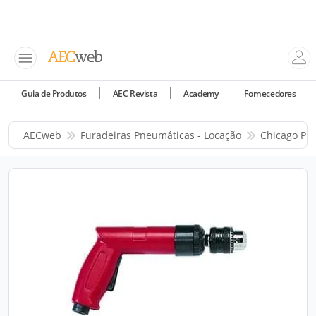
Guia de Produtos
AEC Revista
Academy
Fornecedores
AECweb
Furadeiras Pneumáticas - Locação
Chicago Pn