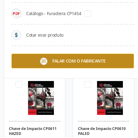
Catálogo - Furadeira CP1454
Cotar esse produto
Chave de Impacto CP6060
Chave de Impacto CP6910
FALAR COM O FABRICANTE
ZASAK
RS
Chave de Impacto CP0611
Chave de Impacto CP0610
HAZED
PALED