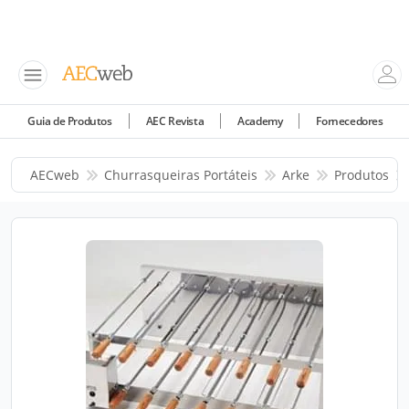
Guia de Produtos
AEC Revista
Academy
Fornecedores
AECweb
Churrasqueiras Portáteis
Arke
Produtos