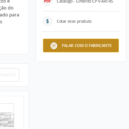
tos e
Catálogo - Cimento CP V-ARI RS
ção do
zado para
s
Cotar esse produto
FALAR COM O FABRICANTE
IONADOS