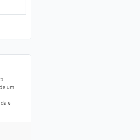
ta
 de um
ada e