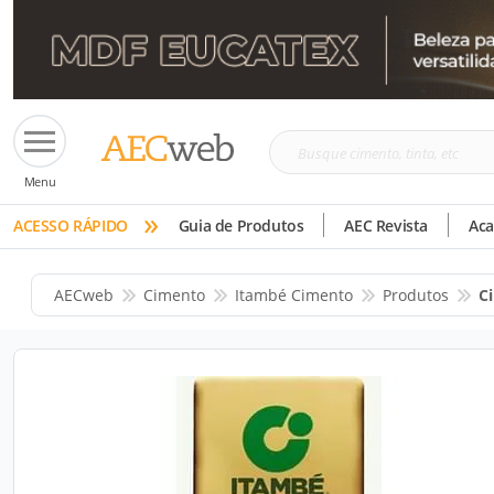
Busque
Menu
cimento,
»
tinta,
ACESSO RÁPIDO
Guia de Produtos
AEC Revista
Ac
etc
AECweb
Cimento
Itambé Cimento
Produtos
C