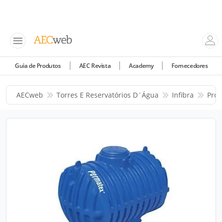
Guia de Produtos
AEC Revista
Academy
Fornecedores
AECweb
Torres E Reservatórios D´água
Infibra
Prod