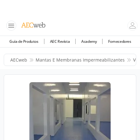
Guia de Produtos
AEC Revista
Academy
Fornecedores
AECweb
Mantas E Membranas Impermeabilizantes
Ve