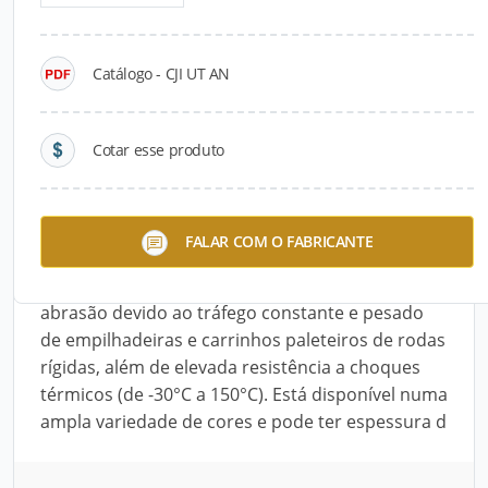
Detalhes do produto
Catálogo - CJI UT AN
Descrição do Produto
O CJI UT AN é um revestimento autonivelante
Cotar esse produto
com alto desempenho para pisos industriais de
concreto. Sua fórmula contém três componentes
pré-dosados e prontos para mistura e aplicação.
FALAR COM O FABRICANTE
Quando curado, produz uma superfície lisa e
acetinada. Proporciona resistência mecânica à
abrasão devido ao tráfego constante e pesado
de empilhadeiras e carrinhos paleteiros de rodas
rígidas, além de elevada resistência a choques
térmicos (de -30°C a 150°C). Está disponível numa
ampla variedade de cores e pode ter espessura d