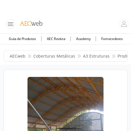
Guia de Produtos
AEC Revista
Academy
Fornecedores
AECweb
Coberturas Metálicas
A3 Estruturas
Produt