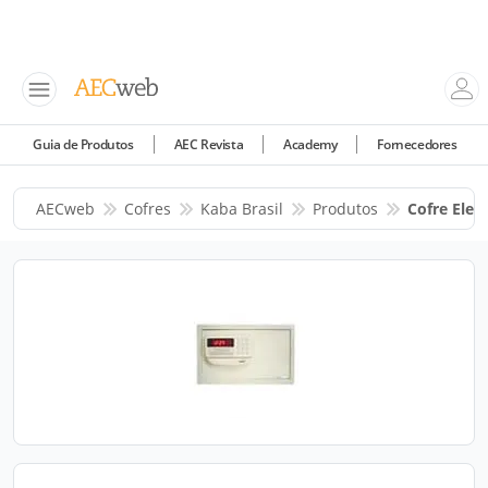
Guia de Produtos
AEC Revista
Academy
Fornecedores
AECweb
Cofres
Kaba Brasil
Produtos
Cofre Elet