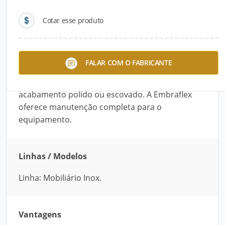
Cotar esse produto
Descrição do Produto
A Coifa da Embraflex é desenvolvida com aço
FALAR COM O FABRICANTE
inox 304 (liga 18,8). Projetada conforme as
exigências do cliente, ela pode receber
acabamento polido ou escovado. A Embraflex
oferece manutenção completa para o
equipamento.
Linhas / Modelos
Linha: Mobiliário Inox.
Vantagens