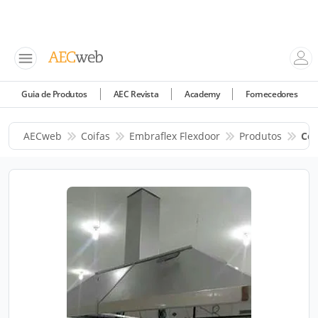
Guia de Produtos
AEC Revista
Academy
Fornecedores
AECweb
Coifas
Embraflex Flexdoor
Produtos
Coi