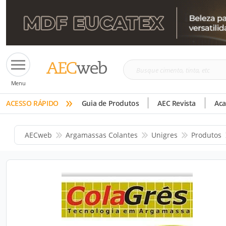
Busque
Menu
cimento,
»
tinta,
ACESSO RÁPIDO
Guia de Produtos
AEC Revista
Ac
etc
AECweb
Argamassas Colantes
Unigres
Produtos