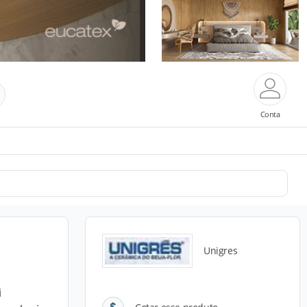
Conta
Unigres
i