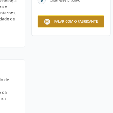
Cotar esse produto
ecnologia
ra o
nternos,
idade de
FALAR COM O FABRICANTE
do de
o da
tura