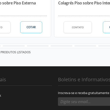
o sobre Piso Externa
Colagrés Piso sobre Piso Int
COTAR
TO
CONTATO
PRODUTOS LISTADOS
ais
Boletins e Informativo
Inscreva-se e receba gratuitamente
k