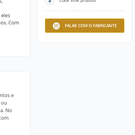
Cotar esse produto
s,
 eles
rnos. Com
FALAR COM O FABRICANTE
ntos e
 ou
ca. No
 com