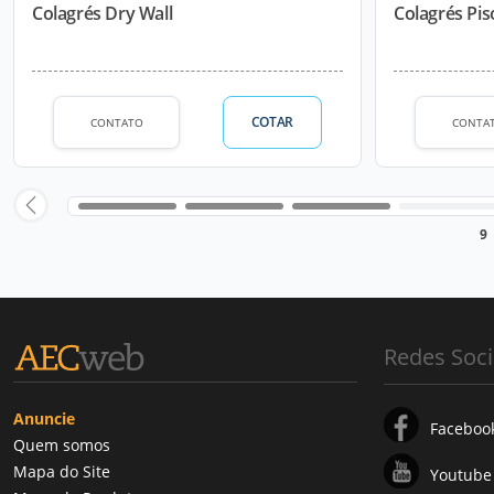
Colagrés Dry Wall
Colagrés Pis
COTAR
CONTATO
CONTA
9
Redes Soci
Anuncie
Faceboo
Quem somos
Mapa do Site
Youtube