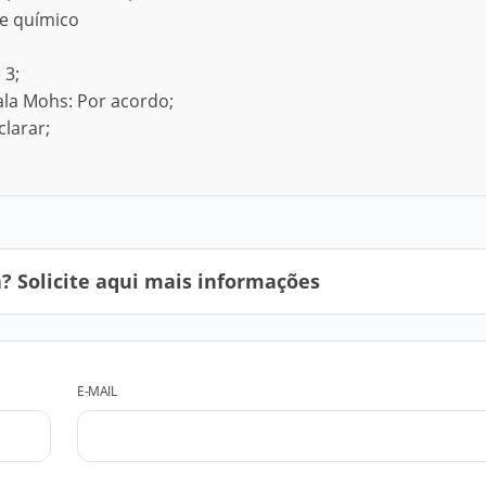
ue químico
 3;
la Mohs: Por acordo;
clarar;
 Solicite aqui mais informações
E-MAIL