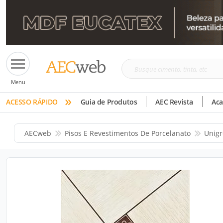
Busque
Menu
cimento,
»
tinta,
ACESSO RÁPIDO
Guia de Produtos
AEC Revista
Ac
etc
AECweb
Pisos E Revestimentos De Porcelanato
Unigr