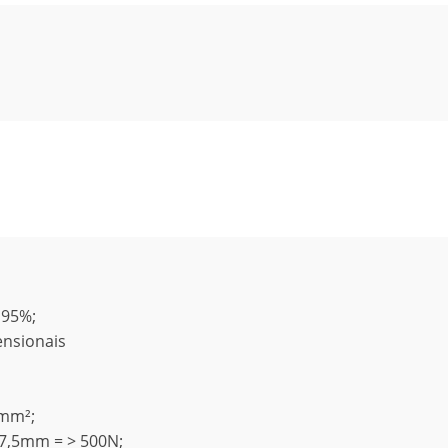
 95%;
ensionais
/mm²;
 7,5mm = > 500N;