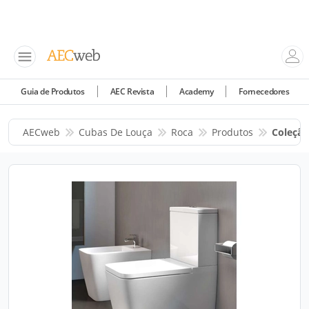
Guia de Produtos
AEC Revista
Academy
Fornecedores
AECweb
Cubas De Louça
Roca
Produtos
Coleção