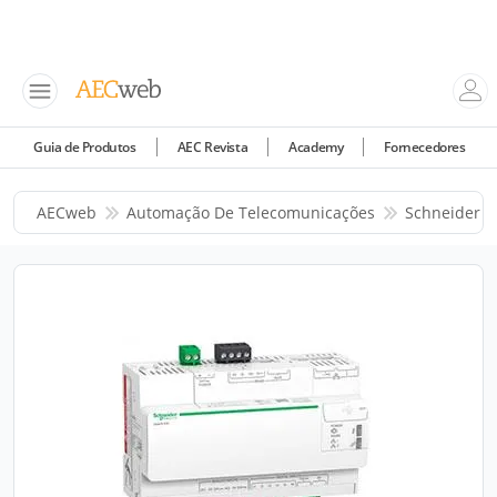
Guia de Produtos
AEC Revista
Academy
Fornecedores
AECweb
Automação De Telecomunicações
Schneider El