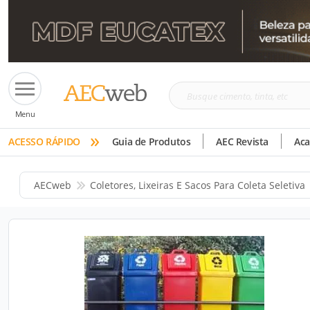
Busque
Menu
cimento,
»
tinta,
ACESSO RÁPIDO
Guia de Produtos
AEC Revista
Ac
etc
AECweb
Coletores, Lixeiras E Sacos Para Coleta Seletiva