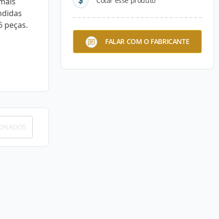
Cotar esse produto
mais
ndidas
6 peças.
FALAR COM O FABRICANTE
IONADOS