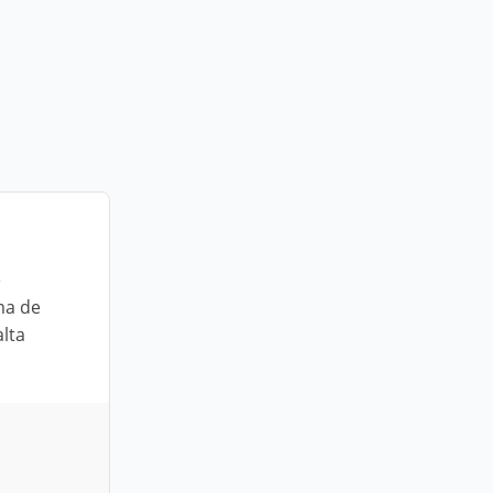
e
ma de
lta