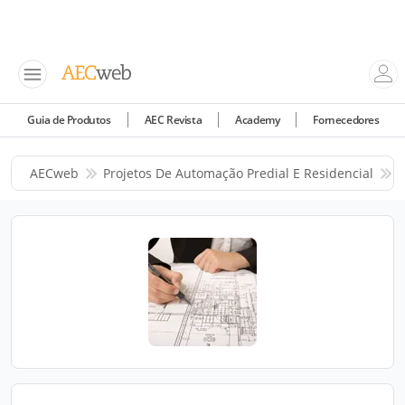
Guia de Produtos
AEC Revista
Academy
Fornecedores
AECweb
Projetos De Automação Predial E Residencial
C