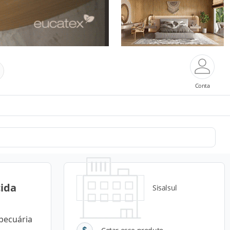
Conta
cida
Sisalsul
opecuária