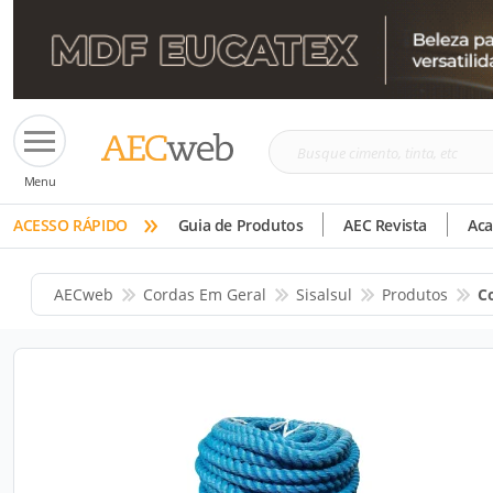
Busque
Menu
cimento,
»
tinta,
ACESSO RÁPIDO
Guia de Produtos
AEC Revista
Ac
etc
AECweb
Cordas Em Geral
Sisalsul
Produtos
Co