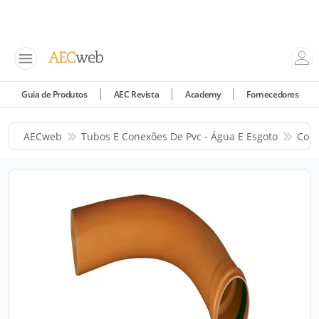
Guia de Produtos
AEC Revista
Academy
Fornecedores
AECweb
Tubos E Conexões De Pvc - Água E Esgoto
Corr