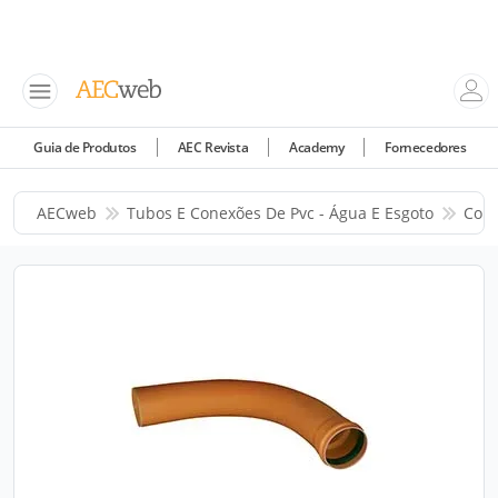
Guia de Produtos
AEC Revista
Academy
Fornecedores
AECweb
Tubos E Conexões De Pvc - Água E Esgoto
Corr