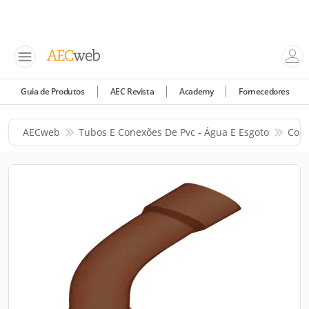
Guia de Produtos
AEC Revista
Academy
Fornecedores
AECweb
Tubos E Conexões De Pvc - Água E Esgoto
Corr