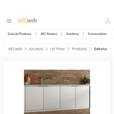
Guia de Produtos
AEC Revista
Academy
Fornecedores
AECweb
Azulejos
Lef Pisos
Produtos
Dakota