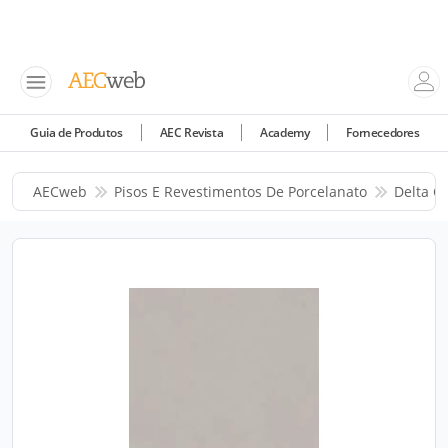
Guia de Produtos
AEC Revista
Academy
Fornecedores
AECweb
Pisos E Revestimentos De Porcelanato
Delta C