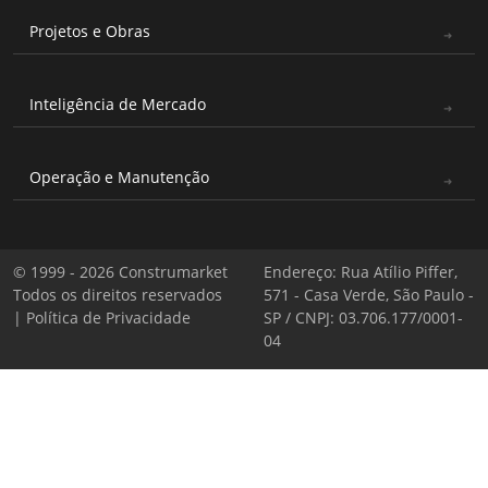
Projetos e Obras
Inteligência de Mercado
Operação e Manutenção
© 1999 - 2026 Construmarket
Endereço: Rua Atílio Piffer,
Todos os direitos reservados
571 - Casa Verde, São Paulo -
|
Política de Privacidade
SP / CNPJ: 03.706.177/0001-
04