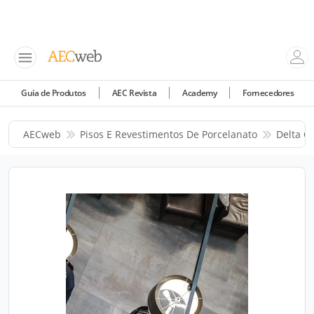
Guia de Produtos
AEC Revista
Academy
Fornecedores
AECweb
Pisos E Revestimentos De Porcelanato
Delta C