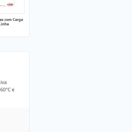
das com Carga
Linha
siva
 60°C e