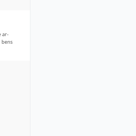
 ar-
m bens