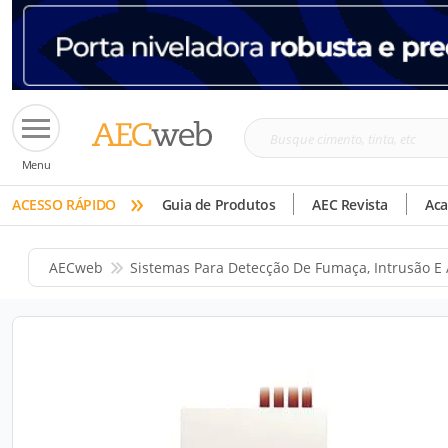
Busque
Menu
cimento,
»
tinta,
ACESSO RÁPIDO
Guia de Produtos
AEC Revista
Ac
etc
AECweb
Sistemas Para Detecção De Fumaça, Intrusão E