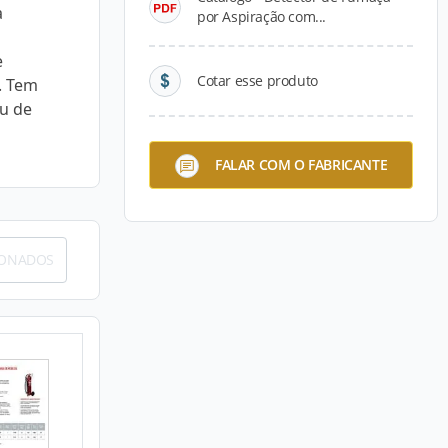
a
por Aspiração com...
e
Cotar esse produto
s. Tem
au de
FALAR COM O FABRICANTE
IONADOS