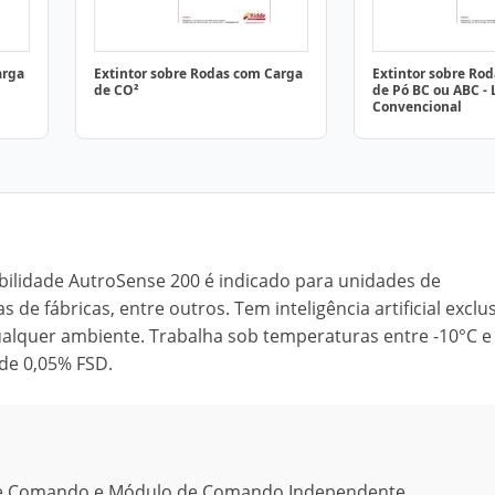
arga
Extintor sobre Rodas com Carga
Extintor sobre Ro
de CO²
de Pó BC ou ABC - 
Convencional
bilidade AutroSense 200 é indicado para unidades de
de fábricas, entre outros. Tem inteligência artificial exclu
 qualquer ambiente. Trabalha sob temperaturas entre -10°C e
de 0,05% FSD.
 de Comando e Módulo de Comando Independente.