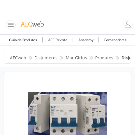
Guia de Produtos
AEC Revista
Academy
Fornecedores
AECweb
Disjuntores
Mar Girius
Produtos
Disjun