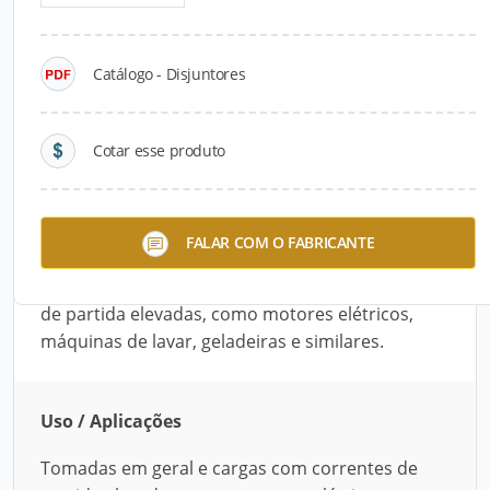
Detalhes do produto
Catálogo - Disjuntores
Descrição do Produto
Dispositivos eletromecânicos que protegem a
Cotar esse produto
instalação contra curtos-circuitos e sobrecargas,
interrompendo a corrente eletrica excessiva
antes que seus defeitos se tornem um risco. Os
FALAR COM O FABRICANTE
modelos com curva C de disparo são indicados
para tomadas em geral e cargas com correntes
de partida elevadas, como motores elétricos,
máquinas de lavar, geladeiras e similares.
Uso / Aplicações
Tomadas em geral e cargas com correntes de