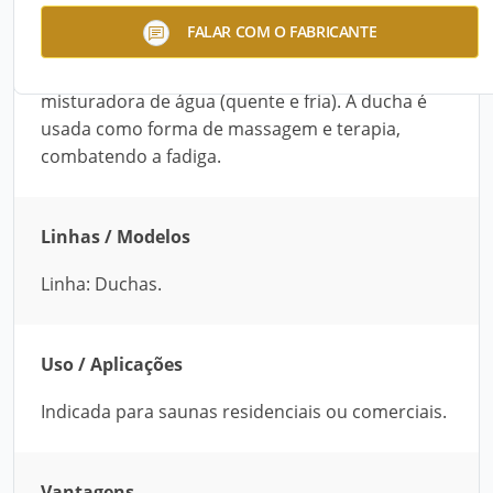
A Ducha Escocesa da Duramax possui um
FALAR COM O FABRICANTE
gabinete de aço inox. Seu registro é todo de latão
cromado e tem um bico flexível e uma válvula
misturadora de água (quente e fria). A ducha é
usada como forma de massagem e terapia,
combatendo a fadiga.
Linhas / Modelos
Linha: Duchas.
Uso / Aplicações
Indicada para saunas residenciais ou comerciais.
Vantagens