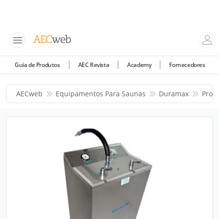
Guia de Produtos
AEC Revista
Academy
Fornecedores
AECweb
Equipamentos Para Saunas
Duramax
Prod