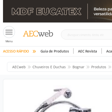
Busque
Menu
cimento,
»
tinta,
ACESSO RÁPIDO
Guia de Produtos
AEC Revista
Ac
etc
AECweb
Chuveiros E Duchas
Bognar
Produtos