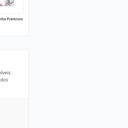
Linha Premium
íveis.
ados