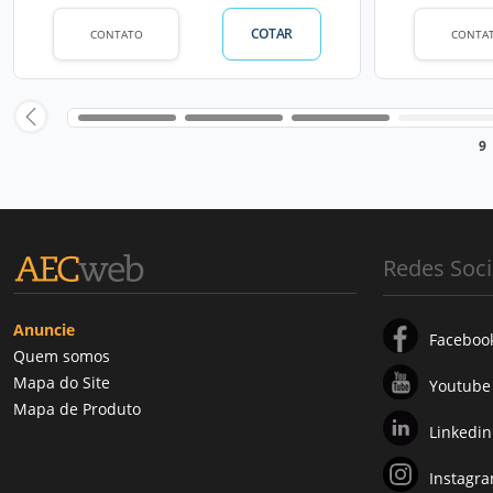
COTAR
CONTATO
CONTA
9
Redes Soci
Anuncie
Faceboo
Quem somos
Mapa do Site
Youtube
Mapa de Produto
Linkedin
Instagr