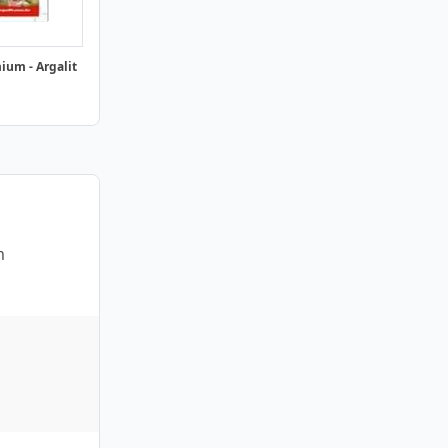
mium - Argalit
m