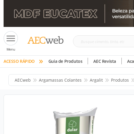
Busque
Menu
cimento,
»
tinta,
ACESSO RÁPIDO
Guia de Produtos
AEC Revista
Ac
etc
AECweb
Argamassas Colantes
Argalit
Produtos