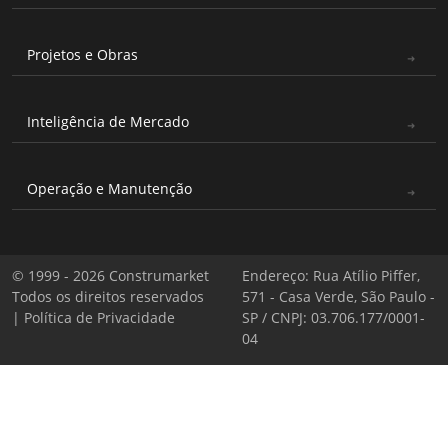
Projetos e Obras
Inteligência de Mercado
Operação e Manutenção
© 1999 - 2026 Construmarket
Endereço: Rua Atílio Piffer,
Todos os direitos reservados
571 - Casa Verde, São Paulo -
|
Política de Privacidade
SP / CNPJ: 03.706.177/0001-
04