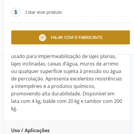
Cotar esse produto
Descrição do Produto
O Duralon (B13), da Wolf Hacker, é um
FALAR COM O FABRICANTE
elastômetro à base de borracha sintética
hypalon (polietileno clorosulfonato). Pode ser
usado para impermeabilização de lajes planas,
lajes inclinadas, caixas d’água, muros de arrimo
ou qualquer superfície sujeita à pressão ou água
de percolação. Apresenta excelentes resistências
a intempéries e a produtos químicos,
promovendo alta durabilidade. Disponível em
lata com 4 kg, balde com 20 kg e tambor com 200
kg.
Uso / Aplicações