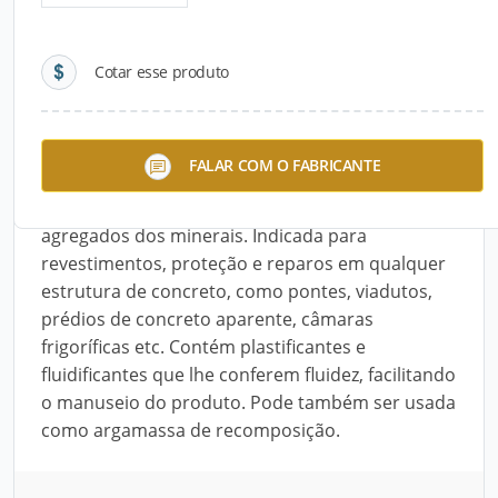
Detalhes do produto
Cotar esse produto
Descrição do Produto
O Durobeton A (A18), da Wolf Hacker, é uma
FALAR COM O FABRICANTE
argamassa autonivelante bicomponente
composta de resinas sintéticas e cimentos
agregados dos minerais. Indicada para
revestimentos, proteção e reparos em qualquer
estrutura de concreto, como pontes, viadutos,
prédios de concreto aparente, câmaras
frigoríficas etc. Contém plastificantes e
fluidificantes que lhe conferem fluidez, facilitando
o manuseio do produto. Pode também ser usada
como argamassa de recomposição.