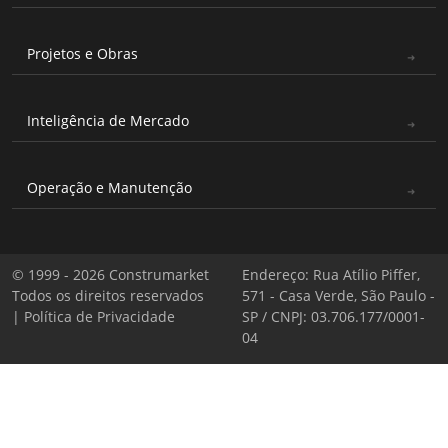
Projetos e Obras
Inteligência de Mercado
Operação e Manutenção
© 1999 - 2026 Construmarket
Endereço: Rua Atílio Piffer,
Todos os direitos reservados
571 - Casa Verde, São Paulo -
|
Política de Privacidade
SP / CNPJ: 03.706.177/0001-
04