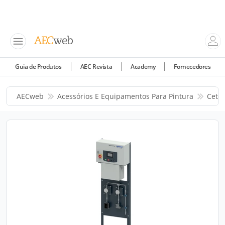
Guia de Produtos
AEC Revista
Academy
Fornecedores
AECweb
Acessórios E Equipamentos Para Pintura
Cetec