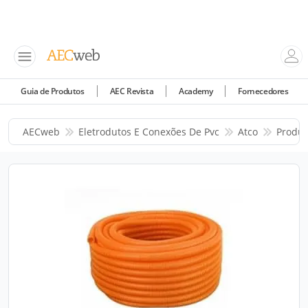
Guia de Produtos
AEC Revista
Academy
Fornecedores
AECweb
Eletrodutos E Conexões De Pvc
Atco
Produt