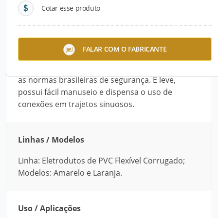
Cotar esse produto
Descrição do Produto
O eletroduto da linha “Eletrodutos de PVC
FALAR COM O FABRICANTE
Flexível Corrugado”, da Petubos, está disponível
em dois modelos e é produzido de acordo com
as normas brasileiras de segurança. É leve,
possui fácil manuseio e dispensa o uso de
conexões em trajetos sinuosos.
Linhas / Modelos
Linha: Eletrodutos de PVC Flexível Corrugado;
Modelos: Amarelo e Laranja.
Uso / Aplicações