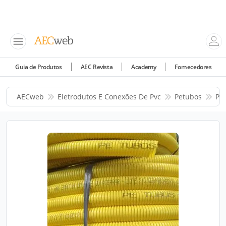
Guia de Produtos
AEC Revista
Academy
Fornecedores
AECweb
Eletrodutos E Conexões De Pvc
Petubos
Pr