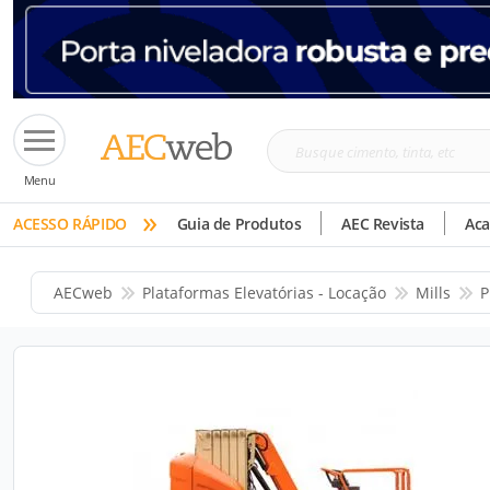
Busque
Menu
cimento,
»
tinta,
ACESSO RÁPIDO
Guia de Produtos
AEC Revista
Ac
etc
AECweb
Plataformas Elevatórias - Locação
Mills
P