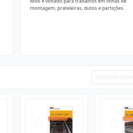
Mills é voltado para trabalhos em linhas de
montagem, prateleiras, dutos e partições.
DOWNLOAD SELEC