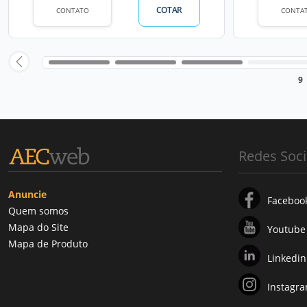
COTAR
CONTATO
CONTA
9
Redes Soci
Anuncie
Faceboo
Quem somos
Mapa do Site
Youtube
Mapa de Produto
Linkedin
Instagr