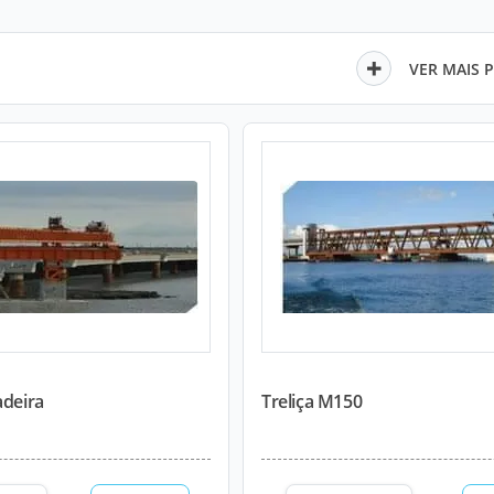
VER MAIS 
adeira
Treliça M150