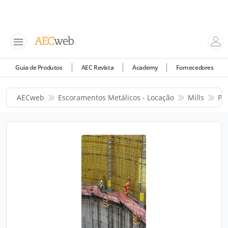
Guia de Produtos
AEC Revista
Academy
Fornecedores
AECweb
Escoramentos Metálicos - Locação
Mills
Pr