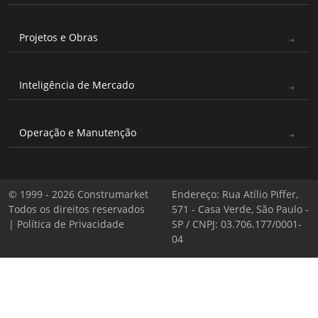
Projetos e Obras
Inteligência de Mercado
Operação e Manutenção
© 1999 - 2026 Construmarket
Endereço: Rua Atílio Piffer,
Todos os direitos reservados
571 - Casa Verde, São Paulo -
|
Política de Privacidade
SP / CNPJ: 03.706.177/0001-
04