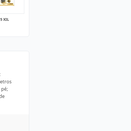
5 XIL
:
metros
 pé;
de