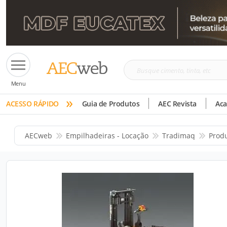
Busque
Menu
cimento,
»
tinta,
ACESSO RÁPIDO
Guia de Produtos
AEC Revista
Ac
etc
AECweb
Empilhadeiras - Locação
Tradimaq
Prod