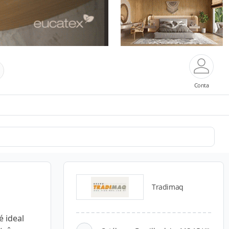
Conta
Tradimaq
é ideal