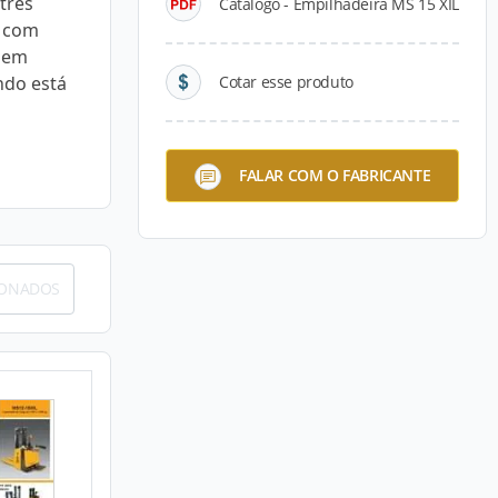
três
Catálogo - Empilhadeira MS 15 XIL
a com
a em
ndo está
Cotar esse produto
FALAR COM O FABRICANTE
IONADOS