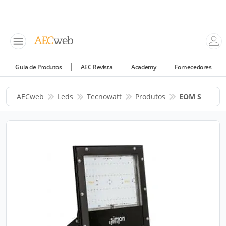
Guia de Produtos
AEC Revista
Academy
Fornecedores
AECweb
Leds
Tecnowatt
Produtos
EOM S