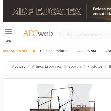
Busque
Menu
cimento,
»
tinta,
ACESSO RÁPIDO
Guia de Produtos
AEC Revista
Ac
etc
AECweb
Artigos Esportivos
Sportin
Produtos
E