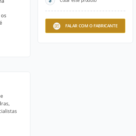
Cotar esse produto
ha
 os
é
FALAR COM O FABRICANTE
de
dras,
alistas