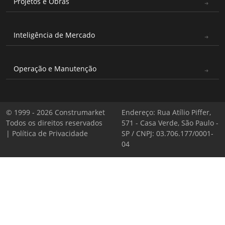
Projetos e Obras
Inteligência de Mercado
Operação e Manutenção
© 1999 - 2026 Construmarket
Endereço: Rua Atílio Piffer,
Todos os direitos reservados
571 - Casa Verde, São Paulo -
|
Política de Privacidade
SP / CNPJ: 03.706.177/0001-
04