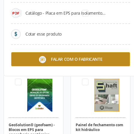
Catálogo - Placa em EPS para Isolamento...
Cotar esse produto
Tarugo Cilíndrico em EPS
Porta-lata e Porta-garrafa
FALAR COM O FABRICANTE
em EPS
GeoSolution® (geofoam) -
Painel de fechamento com
Blocos em EPS para
kit hidráulico