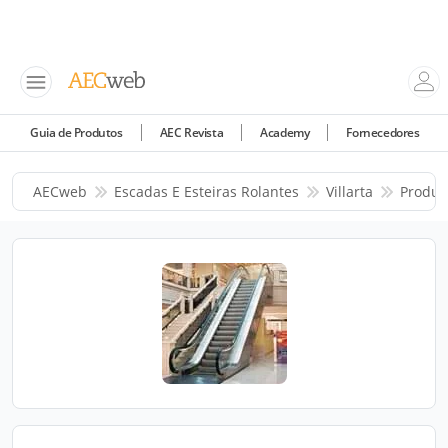
Guia de Produtos
AEC Revista
Academy
Fornecedores
AECweb
Escadas E Esteiras Rolantes
Villarta
Produt