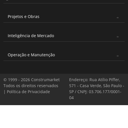
Projetos e Obras
Inteligência de Mercado
Operação e Manutenção
© 1999 - 2026 Construmarket
Endereço: Rua Atílio Piffer,
Todos os direitos reservados
571 - Casa Verde, São Paulo -
|
Política de Privacidade
SP / CNPJ: 03.706.177/0001-
04