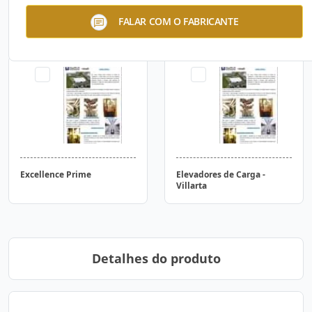
Elevadores Panorâmicos
Elevadores Comerciais -
FALAR COM O FABRICANTE
Villarta
Excellence Prime
Elevadores de Carga -
Villarta
Detalhes do produto