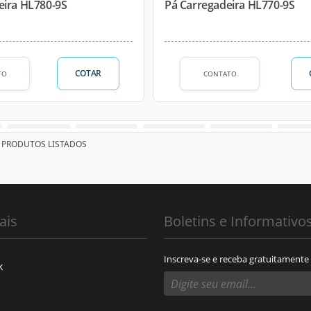
eira HL780-9S
Pá Carregadeira HL770-9S
COTAR
TO
CONTATO
PRODUTOS LISTADOS
ais
Boletins e Informativo
Inscreva-se e receba gratuitamente
k