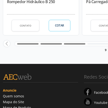
Rompedor Hidráulico B 250
Pá Carregad
COTAR
CONTATO
CONTA
9
Redes Soci
Anuncie
Faceboo
Quem somos
Mapa do Site
Youtube
Mapa de Produto