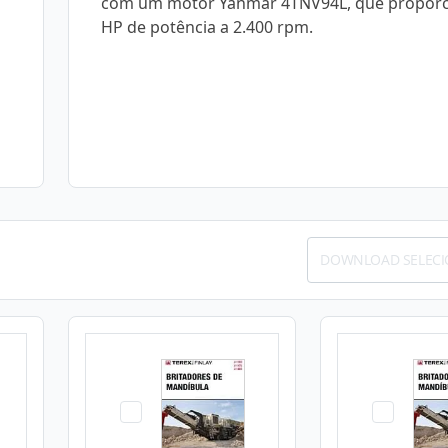
com um motor Yanmar 4TNV94L, que proporc
HP de potência a 2.400 rpm.
DOWNLOAD SELEC