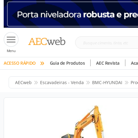
Busque
Menu
cimento,
»
tinta,
ACESSO RÁPIDO
Guia de Produtos
AEC Revista
Ac
etc
AECweb
Escavadeiras - Venda
BMC-HYUNDAI
Pro