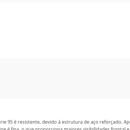
e 9S é resistente, devido à estrutura de aço reforçado. Ap
ne é fina, o que proporciona maiores visibilidades frontal e 