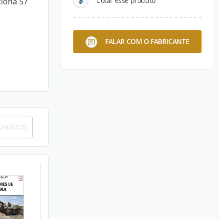
Cotar esse produto
iona 57
FALAR COM O FABRICANTE
IONADOS