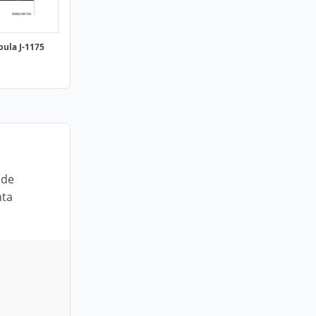
bula J-1175
 de
nta