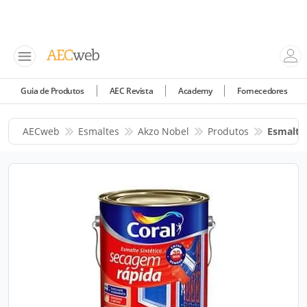
Guia de Produtos
AEC Revista
Academy
Fornecedores
AECweb
Esmaltes
Akzo Nobel
Produtos
Esmalte