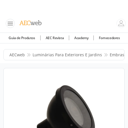
Guia de Produtos
AEC Revista
Academy
Fornecedores
AECweb
Luminárias Para Exteriores E Jardins
Embras I