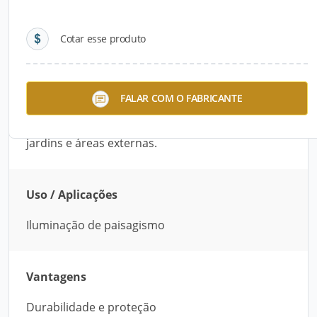
Detalhes do produto
Cotar esse produto
Descrição do Produto
Luminária paisagística durável, fabricada em
FALAR COM O FABRICANTE
alumínio repuxado para garantir resistência às
condições climáticas. Ideal para iluminação de
jardins e áreas externas.
Uso / Aplicações
Iluminação de paisagismo
Vantagens
Durabilidade e proteção