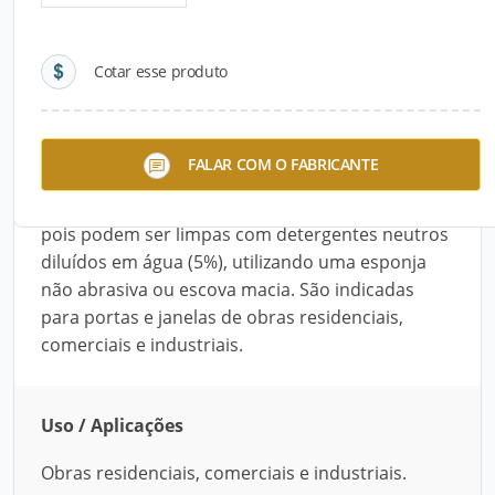
Detalhes do produto
Cotar esse produto
Descrição do Produto
As Esquadrias da Inova são fabricadas em
FALAR COM O FABRICANTE
alumínio composto (ACM). Resistentes e simples
de instalar, oferecem facilidade de manutenção,
pois podem ser limpas com detergentes neutros
diluídos em água (5%), utilizando uma esponja
não abrasiva ou escova macia. São indicadas
para portas e janelas de obras residenciais,
comerciais e industriais.
Uso / Aplicações
Obras residenciais, comerciais e industriais.