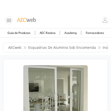
Guia de Produtos
AEC Revista
Academy
Fornecedores
AECweb
Esquadrias De Alumínio Sob Encomenda
Inov