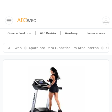
Guia de Produtos
AEC Revista
Academy
Fornecedores
AECweb
Aparelhos Para Ginástica Em Area Interna
Kik