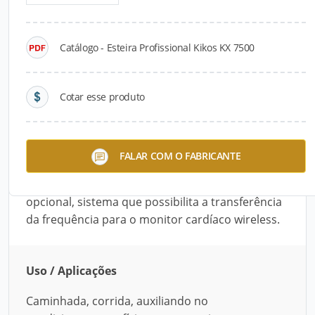
Detalhes do produto
Catálogo - Esteira Profissional Kikos KX 7500
Descrição do Produto
A Esteira Profissional Kikos KX 7500 é
Cotar esse produto
recomendada para pessoas com até 180 kg.
Possui inclinação, programações com
amortecedores e sistema Hand Grip, que
FALAR COM O FABRICANTE
permite monitorar, em tempo real, os
batimentos cardíacos, além de telemetria
opcional, sistema que possibilita a transferência
da frequência para o monitor cardíaco wireless.
Uso / Aplicações
Caminhada, corrida, auxiliando no