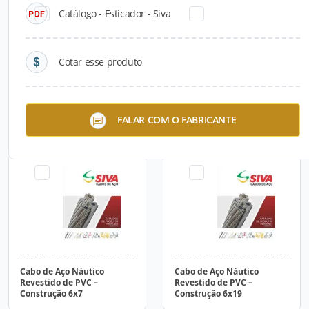
Catálogo - Esticador - Siva
Cotar esse produto
Cabo de Aço Inoxidável –
Cabo de Aço Inoxidável –
FALAR COM O FABRICANTE
Construção 6x7
Construção 6x19
Cabo de Aço Náutico
Cabo de Aço Náutico
Revestido de PVC –
Revestido de PVC –
Construção 6x7
Construção 6x19