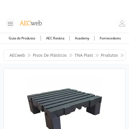
Guia de Produtos
AEC Revista
Academy
Fornecedores
AECweb
Pisos De Plásticos
TNA Plast
Produtos
E