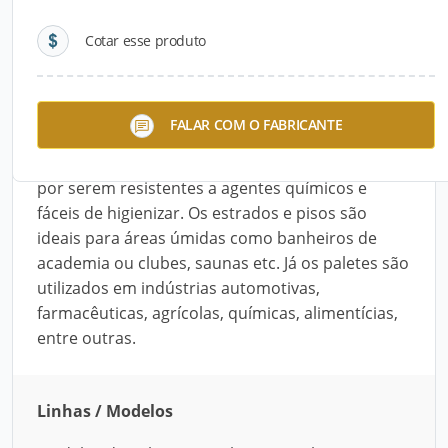
Cotar esse produto
Descrição do Produto
Os Estrados, Pisos e Paletes da TNA Plast podem
FALAR COM O FABRICANTE
ser fabricados com polietileno de alta densidade
(PEAD) ou polipropileno (PP). Eles destacam-se
por serem resistentes a agentes químicos e
fáceis de higienizar. Os estrados e pisos são
ideais para áreas úmidas como banheiros de
academia ou clubes, saunas etc. Já os paletes são
utilizados em indústrias automotivas,
farmacêuticas, agrícolas, químicas, alimentícias,
entre outras.
Linhas / Modelos