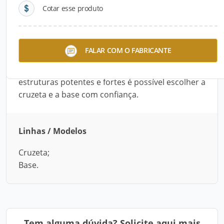
Cotar esse produto
Descrição do Produto
A Steel Piso oferece uma linha completa para
FALAR COM O FABRICANTE
sustentação. Fabricados com aço carbono e
produzido com todo o cuidado. Com suas
estruturas potentes e fortes é possível escolher a
cruzeta e a base com confiança.
Linhas / Modelos
Cruzeta;
Base.
Tem alguma dúvida? Solicite aqui mais